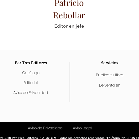
Patricio
Rebollar
Editor en jefe
Par Tres Editores
Servicios
Catálogo
Publica tu libro
Editorial
De venta en
Aviso de Privacidad
Aviso de Privacidad
Aviso Legal
© 2018
Par Tres Editores, S.A. de C.V. Todos los derechos reservados. Teléfono (442) 815 1