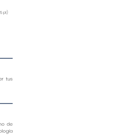
5 pt)
r tus
uno de
ología