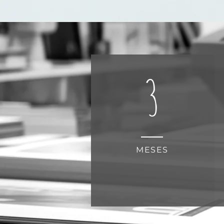
3
MESES