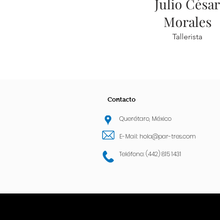
Julio César
Morales
Tallerista
Contacto
Querétaro, México
E-Mail: hola@par-tres.com
Teléfono: (442) 815 1431
Editorial, Querétaro, Publica tu libro, libros, Editoriales en Querétaro, quiero publicar mi libro,
cómo publicar un libro, qué necesito para publicar, Mejores Editoriales.