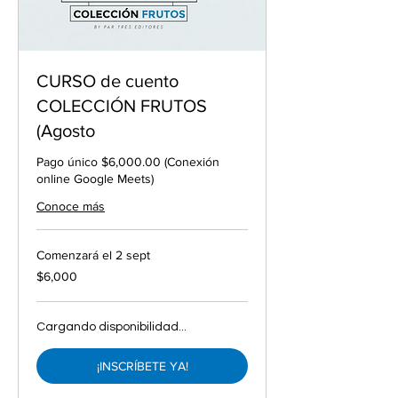
CURSO de cuento
COLECCIÓN FRUTOS
(Agosto
Pago único $6,000.00 (Conexión
online Google Meets)
Conoce más
Comenzará el 2 sept
6,000
$6,000
pesos
mexicanos
Cargando disponibilidad...
¡INSCRÍBETE YA!