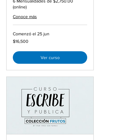
6 Mensualidades de $2,750.00
(online)
Conoce más
Comenzó el 25 jun
16,500
$16,500
pesos
mexicanos
Ver curso