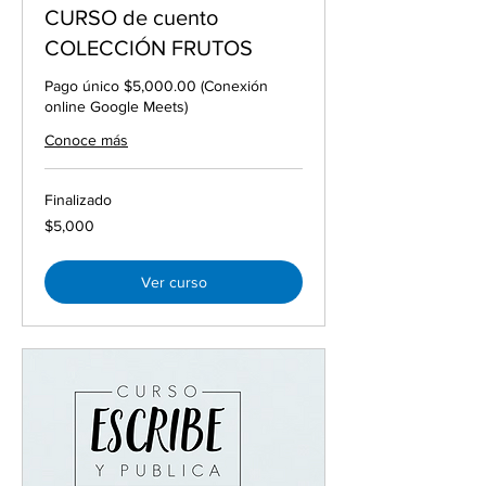
CURSO de cuento
COLECCIÓN FRUTOS
Pago único $5,000.00 (Conexión
online Google Meets)
Conoce más
Finalizado
5,000
$5,000
pesos
mexicanos
Ver curso