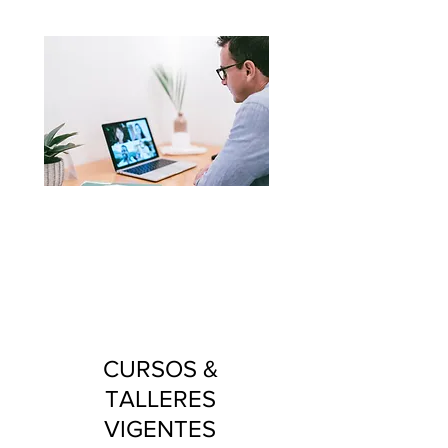
8 AÑOS ayudado a escribir historias
+180
escritores, con
su libro
impreso
CURSOS &
TALLERES
VIGENTES