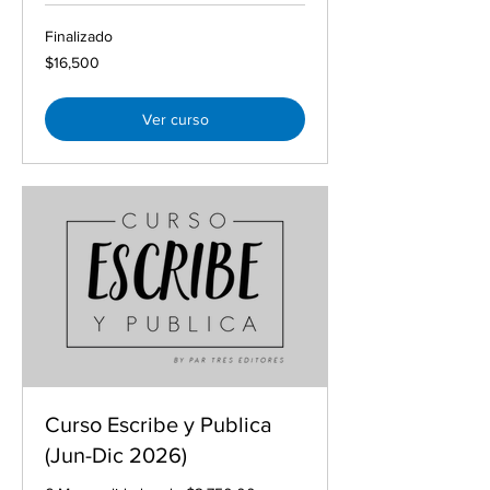
Finalizado
16,500
$16,500
pesos
mexicanos
Ver curso
Curso Escribe y Publica
(Jun-Dic 2026)