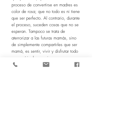
proceso de convertirse en madres es
color de rosa; que no todo es ni tiene
que ser perfecto. Al contrario, durante
el proceso, suceden cosas que no se
esperan. Tampoco se trata de
aterrorizar a las futuras mamás, sino
de simplemente compartirles que ser
mamá, es sentir, vivir y disfrutar todo
un arcoíris de emociones.
¡LEE UN ADELANTO AQUÍ!
¿Te gusta la experiencia de ir a la librería?
QUERÉTARO
Librería Sancho Panza
• Librería de los gatos •
Librería Cultural del Centro
•
Librerías Gonvill
• 5 Librerías
UAQ
|
San Juan del Río
•
Librerías
Querétaro
||
MICHOACÁN
Librerías
Hidalgo
||
PUEBLA
Profética
||
GUADALAJARA
Librerías