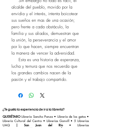
Sin embargo no todo es fácil, el
alcalde del pueblo, movido por la
envidia y el interés, intenta boicotear
sus sueños en mas de una ocasión;
pero frente a cada obstáculo, la
familia y sus aliados, demuestran que
la unión, la perseverancia y el amor
por lo que hacen, siempre encuentran
la manera de vencer la adversidad.
Esta es una historia de esperanza,
lucha y ternura que nos recuerda que
los grandes cambios nacen de la
pasión y el trabajo compartido.
¿Te gusta la experiencia de ir a la librería?
QUERÉTARO
Librería Sancho Panza
• Librería de los gatos •
Librería Cultural del Centro
•
Librerías Gonvill
• 5 Librerías
UAQ
|
San Juan del Río
•
Librerías