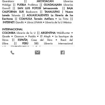
Querétaro
||
MICHOACÁN
Librerías
Hidalgo
||
PUEBLA
Profética
||
GUADALAJARA
Librerías
Gonvill
||
SAN LUIS POTOSÍ Letrasconmás
||
BAJA
CALIFORNIA SUR
Bookworm
||
TAMAULIPAS | Nuevo
Laredo
Talamás
||
AGUASCALIENTES La librería de los
Escritores
|| COAHUILA Torreón Astillero
• La Tinta
||
INTERNET:
Gandhi
•
Libros UNAM
• Librería de la U México
INTERNACIONAL
COLOMBIA
Librería de la U
|
|
ARGENTINA
Waldhunter
•
Quade
•
Ozonum
•
Paidós
•
El Aleph
•
La boutique de
libro
s
||
ESPAÑA
Casa del libro
• Racó del
Llibre
||
PERÚ
SBS Librería internacional
•
Saxo
||
URUGUAY
Librería Pocho