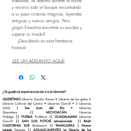
Adelaida, se adentró durante la noche
y recorrió todo el bosque encontrando
a su paso criaturas mágicas, leyendas
antiguas y nuevos amigos. Pero
¿logró Ernestina encontrar su escoba y
superar su miedo?
¡Descúbrelo en esta fantástica
historia!
¡LEE UN ADELANTO AQUÍ!
¿Te gusta la experiencia de ir a la librería?
QUERÉTARO
Librería Sancho Panza
• Librería de los gatos •
Librería Cultural del Centro
•
Librerías Gonvill
• 5 Librerías
UAQ
|
San Juan del Río
•
Librerías
Querétaro
||
MICHOACÁN
Librerías
Hidalgo
||
PUEBLA
Profética
||
GUADALAJARA
Librerías
Gonvill
||
SAN LUIS POTOSÍ Letrasconmás
||
BAJA
CALIFORNIA SUR
Bookworm
||
TAMAULIPAS | Nuevo
Laredo
Talamás
||
AGUASCALIENTES La librería de los