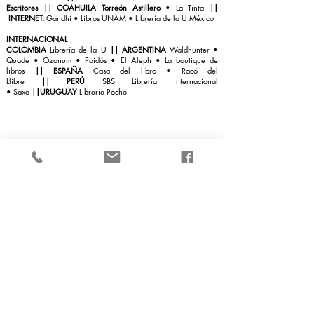
Escritores
|| COAHUILA Torreón Astillero
• La Tinta
||
INTERNET:
Gandhi
•
Libros UNAM
• Librería de la U México
INTERNACIONAL
COLOMBIA
Librería de la U
|
|
ARGENTINA
Waldhunter
•
Quade
•
Ozonum
•
Paidós
•
El Aleph
•
La boutique de
libro
s
||
ESPAÑA
Casa del libro
• Racó del
Llibre
||
PERÚ
SBS Librería internacional
•
Saxo
||
URUGUAY
Librería Pocho