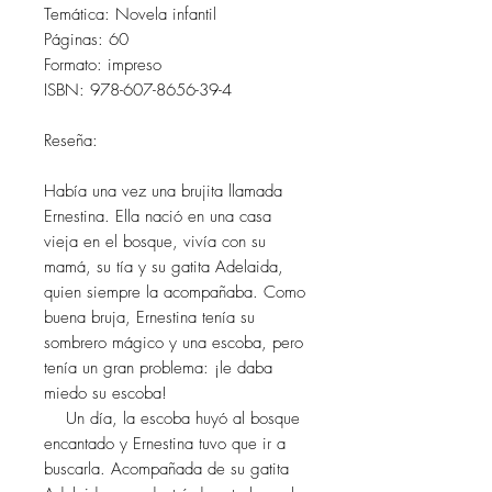
Temática: Novela infantil
Páginas: 60
Formato: impreso
ISBN: 978-607-8656-39-4
Reseña:
Había una vez una brujita llamada
Ernestina. Ella nació en una casa
vieja en el bosque, vivía con su
mamá, su tía y su gatita Adelaida,
quien siempre la acompañaba. Como
buena bruja, Ernestina tenía su
sombrero mágico y una escoba, pero
tenía un gran problema: ¡le daba
miedo su escoba!
Un día, la escoba huyó al bosque
encantado y Ernestina tuvo que ir a
buscarla. Acompañada de su gatita