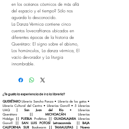
en los océanos cósmicos de más allá
del espacio y el tiempo? Sólo nos
aguarda lo desconocido.
La Danza Vérmica contiene cinco
cuentos lovecraftianos ubicados en
diferentes épocas de la historia de
Querétaro: El signo sobre el abismo,
Los homúnculos, La danza vérmica, El
vacío devorador y La liturgia
innombrable.
¿Te gusta la experiencia de ir a la librería?
QUERÉTARO
Librería Sancho Panza
• Librería de los gatos •
Librería Cultural del Centro
•
Librerías Gonvill
• 5 Librerías
UAQ
|
San Juan del Río
•
Librerías
Querétaro
||
MICHOACÁN
Librerías
Hidalgo
||
PUEBLA
Profética
||
GUADALAJARA
Librerías
Gonvill
||
SAN LUIS POTOSÍ Letrasconmás
||
BAJA
CALIFORNIA SUR
Bookworm
||
TAMAULIPAS | Nuevo