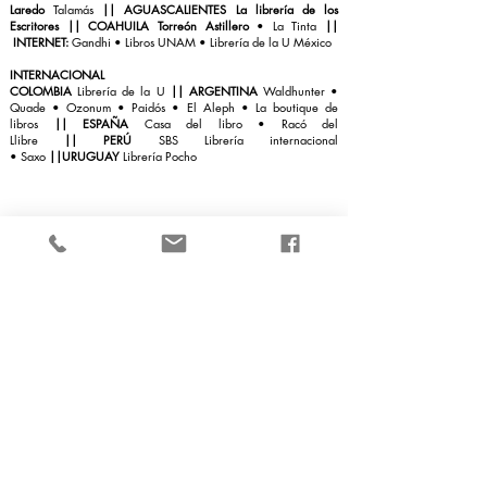
Laredo
Talamás
||
AGUASCALIENTES La librería de los
Escritores
|| COAHUILA Torreón Astillero
• La Tinta
||
INTERNET:
Gandhi
•
Libros UNAM
• Librería de la U México
INTERNACIONAL
COLOMBIA
Librería de la U
|
|
ARGENTINA
Waldhunter
•
Quade
•
Ozonum
•
Paidós
•
El Aleph
•
La boutique de
libro
s
||
ESPAÑA
Casa del libro
• Racó del
Llibre
||
PERÚ
SBS Librería internacional
•
Saxo
||
URUGUAY
Librería Pocho