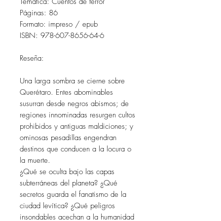
Temática: Cuentos de terror
Páginas: 86
Formato: impreso / epub
ISBN: 978-607-8656-64-6
Reseña:
Una larga sombra se cierne sobre
Querétaro. Entes abominables
susurran desde negros abismos; de
regiones innominadas resurgen cultos
prohibidos y antiguas maldiciones; y
ominosas pesadillas engendran
destinos que conducen a la locura o
la muerte.
¿Qué se oculta bajo las capas
subterráneas del planeta? ¿Qué
secretos guarda el fanatismo de la
ciudad levítica? ¿Qué peligros
insondables acechan a la humanidad