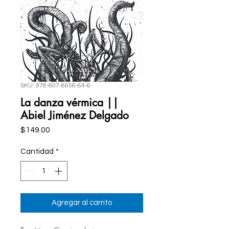
SKU: 978-607-8656-64-6
La danza vérmica ||
Abiel Jiménez Delgado
Precio
$149.00
Cantidad
*
Agregar al carrito