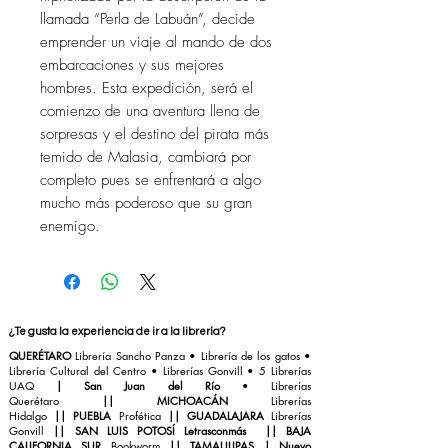
llamada “Perla de Labuán”, decide
emprender un viaje al mando de dos
embarcaciones y sus mejores
hombres. Esta expedición, será el
comienzo de una aventura llena de
sorpresas y el destino del pirata más
temido de Malasia, cambiará por
completo pues se enfrentará a algo
mucho más poderoso que su gran
enemigo.
¿Te gusta la experiencia de ir a la librería?
QUERÉTARO
Librería Sancho Panza
• Librería de los gatos •
Librería Cultural del Centro
•
Librerías Gonvill
• 5 Librerías
UAQ
|
San Juan del Río
•
Librerías
Querétaro
||
MICHOACÁN
Librerías
Hidalgo
||
PUEBLA
Profética
||
GUADALAJARA
Librerías
Gonvill
||
SAN LUIS POTOSÍ Letrasconmás
||
BAJA
CALIFORNIA SUR
Bookworm
||
TAMAULIPAS | Nuevo