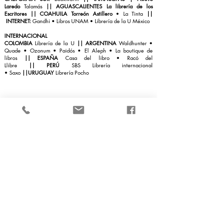
Laredo
Talamás
||
AGUASCALIENTES La librería de los
Escritores
|| COAHUILA Torreón Astillero
• La Tinta
||
INTERNET:
Gandhi
•
Libros UNAM
• Librería de la U México
INTERNACIONAL
COLOMBIA
Librería de la U
|
|
ARGENTINA
Waldhunter
•
Quade
•
Ozonum
•
Paidós
•
El Aleph
•
La boutique de
libro
s
||
ESPAÑA
Casa del libro
• Racó del
Llibre
||
PERÚ
SBS Librería internacional
•
Saxo
||
URUGUAY
Librería Pocho