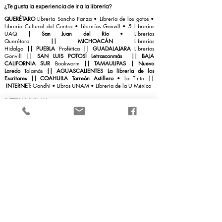
¿Te gusta la experiencia de ir a la librería?
QUERÉTARO
Librería Sancho Panza
• Librería de los gatos •
Librería Cultural del Centro
•
Librerías Gonvill
• 5 Librerías
UAQ
|
San Juan del Río
•
Librerías
Querétaro
||
MICHOACÁN
Librerías
Hidalgo
||
PUEBLA
Profética
||
GUADALAJARA
Librerías
Gonvill
||
SAN LUIS POTOSÍ Letrasconmás
||
BAJA
CALIFORNIA SUR
Bookworm
||
TAMAULIPAS | Nuevo
Laredo
Talamás
||
AGUASCALIENTES La librería de los
Escritores
|| COAHUILA Torreón Astillero
• La Tinta
||
INTERNET:
Gandhi
•
Libros UNAM
• Librería de la U México
INTERNACIONAL
COLOMBIA
Librería de la U
|
|
ARGENTINA
Waldhunter
•
Quade
•
Ozonum
•
Paidós
•
El Aleph
•
La boutique de
libro
s
||
ESPAÑA
Casa del libro
• Racó del
Llibre
||
PERÚ
SBS Librería internacional
•
Saxo
||
URUGUAY
Librería Pocho