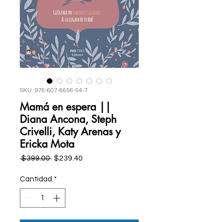
SKU: 978-607-8656-54-7
Mamá en espera ||
Diana Ancona, Steph
Crivelli, Katy Arenas y
Ericka Mota
Precio
Precio
 $399.00 
$239.40
de
oferta
Cantidad
*