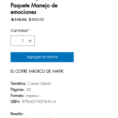
Paquete Manejo de
emociones
Precio
Precio
 $449.00 
$405.00
de
oferta
Cantidad
*
Agregar al carrito
EL COFRE MÁGICO DE MAFIK
Temática:
Cuento Infantil
Páginas:
30
Formato:
impreso
ISBN:
978-607-9374-91-4
Reseña: