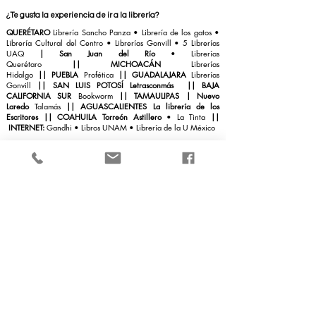
¿Te gusta la experiencia de ir a la librería?
QUERÉTARO
Librería Sancho Panza
• Librería de los gatos •
Librería Cultural del Centro
•
Librerías Gonvill
• 5 Librerías
UAQ
|
San Juan del Río
•
Librerías
Querétaro
||
MICHOACÁN
Librerías
Hidalgo
||
PUEBLA
Profética
||
GUADALAJARA
Librerías
Gonvill
||
SAN LUIS POTOSÍ Letrasconmás
||
BAJA
CALIFORNIA SUR
Bookworm
||
TAMAULIPAS | Nuevo
Laredo
Talamás
||
AGUASCALIENTES La librería de los
Escritores
|| COAHUILA Torreón Astillero
• La Tinta
||
INTERNET:
Gandhi
•
Libros UNAM
• Librería de la U México
INTERNACIONAL
COLOMBIA
Librería de la U
|
|
ARGENTINA
Waldhunter
•
Quade
•
Ozonum
•
Paidós
•
El Aleph
•
La boutique de
libro
s
||
ESPAÑA
Casa del libro
• Racó del
Llibre
||
PERÚ
SBS Librería internacional
•
Saxo
||
URUGUAY
Librería Pocho