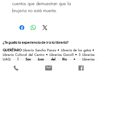
cuentos que demuestran que la
brujería no está muerta.
¿Te gusta la experiencia de ir a la librería?
QUERÉTARO
Librería Sancho Panza
• Librería de los gatos •
Librería Cultural del Centro
•
Librerías Gonvill
• 5 Librerías
UAQ
|
San Juan del Río
•
Librerías
Querétaro
||
MICHOACÁN
Librerías
Hidalgo
||
PUEBLA
Profética
||
GUADALAJARA
Librerías
Gonvill
||
SAN LUIS POTOSÍ Letrasconmás
||
BAJA
CALIFORNIA SUR
Bookworm
||
TAMAULIPAS | Nuevo
Laredo
Talamás
||
AGUASCALIENTES La librería de los
Escritores
|| COAHUILA Torreón Astillero
• La Tinta
||
INTERNET:
Gandhi
•
Libros UNAM
• Librería de la U México
INTERNACIONAL
COLOMBIA
Librería de la U
|
|
ARGENTINA
Waldhunter
•
Quade
•
Ozonum
•
Paidós
•
El Aleph
•
La boutique de
libro
s
||
ESPAÑA
Casa del libro
• Racó del
Llibre
||
PERÚ
SBS Librería internacional
•
Saxo
||
URUGUAY
Librería Pocho