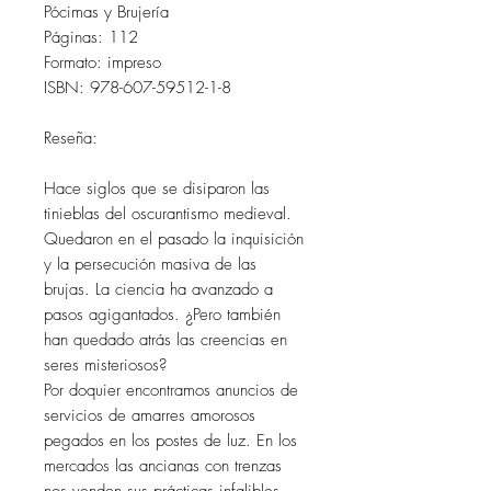
Pócimas y Brujería
Páginas: 112
Formato: impreso
ISBN: 978-607-59512-1-8
Reseña:
Hace siglos que se disiparon las
tinieblas del oscurantismo medieval.
Quedaron en el pasado la inquisición
y la persecución masiva de las
brujas. La ciencia ha avanzado a
pasos agigantados. ¿Pero también
han quedado atrás las creencias en
seres misteriosos?
Por doquier encontramos anuncios de
servicios de amarres amorosos
pegados en los postes de luz. En los
mercados las ancianas con trenzas
nos venden sus prácticas infalibles